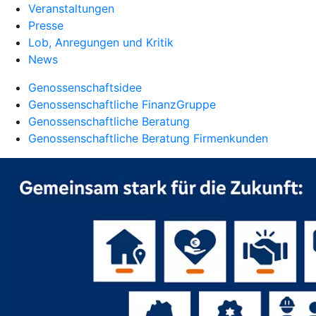
Veranstaltungen
Presse
Lob, Anregungen und Kritik
News
Genossenschaftsidee
Genossenschaftliche FinanzGruppe
Genossenschaftliche Beratung
Genossenschaftliche Beratung Firmenkunden