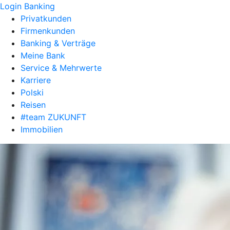
Login Banking
Privatkunden
Firmenkunden
Banking & Verträge
Meine Bank
Service & Mehrwerte
Karriere
Polski
Reisen
#team ZUKUNFT
Immobilien