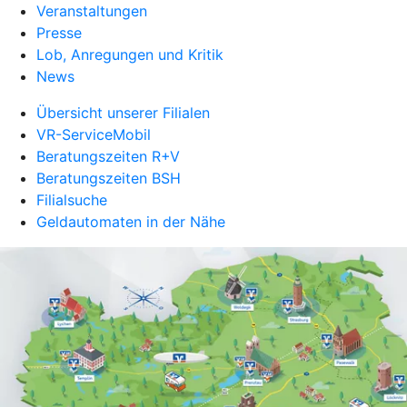
Veranstaltungen
Presse
Lob, Anregungen und Kritik
News
Übersicht unserer Filialen
VR-ServiceMobil
Beratungszeiten R+V
Beratungszeiten BSH
Filialsuche
Geldautomaten in der Nähe