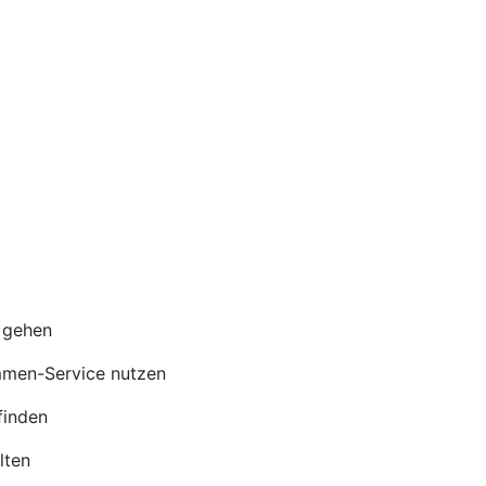
s gehen
mmen-Service nutzen
finden
lten