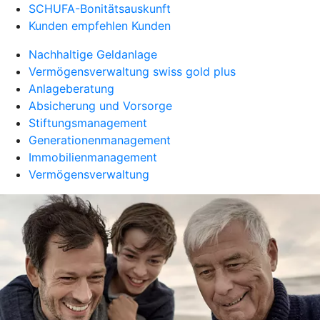
SCHUFA-Bonitätsauskunft
Kunden empfehlen Kunden
Nachhaltige Geldanlage
Vermögensverwaltung swiss gold plus
Anlageberatung
Absicherung und Vorsorge
Stiftungsmanagement
Generationenmanagement
Immobilienmanagement
Vermögensverwaltung