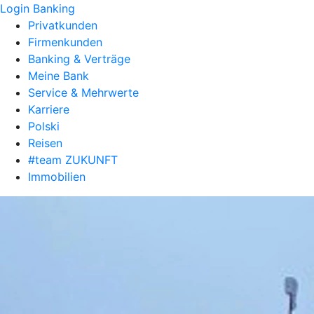
Login Banking
Privatkunden
Firmenkunden
Banking & Verträge
Meine Bank
Service & Mehrwerte
Karriere
Polski
Reisen
#team ZUKUNFT
Immobilien