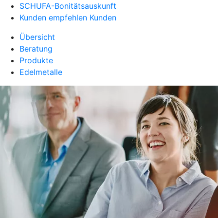
SCHUFA-Bonitätsauskunft
Kunden empfehlen Kunden
Übersicht
Beratung
Produkte
Edelmetalle