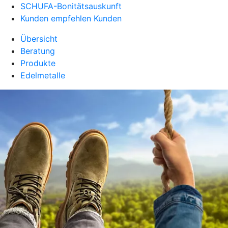
SCHUFA-Bonitätsauskunft
Kunden empfehlen Kunden
Übersicht
Beratung
Produkte
Edelmetalle